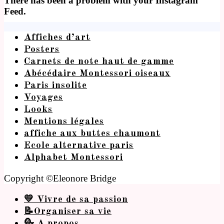
There has been a problem with your Instagram
Feed.
Affiches d’art
Posters
Carnets de note haut de gamme
Abécédaire Montessori oiseaux
Paris insolite
Voyages
Looks
Mentions légales
affiche aux buttes chaumont
Ecole alternative paris
Alphabet Montessori
Copyright ©Eleonore Bridge
💛 Vivre de sa passion
📝Organiser sa vie
💁 A propos