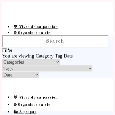
💛 Vivre de sa passion
📝Organiser sa vie
💁 A propos
Filter
You are viewing
Category
Tag
Date
💛 Vivre de sa passion
📝Organiser sa vie
💁 A propos