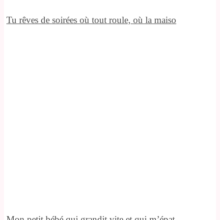
Tu rêves de soirées où tout roule, où la maiso
Mon petit bébé qui grandit vite et qui m’épat