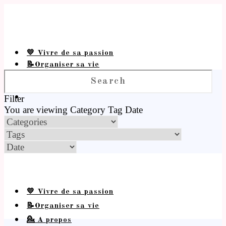
💛 Vivre de sa passion
📝Organiser sa vie
💁 A propos
Filter
You are viewing
Category
Tag
Date
💛 Vivre de sa passion
📝Organiser sa vie
💁 A propos