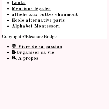
Looks
Mentions légales
affiche aux buttes chaumont
Ecole alternative paris
Alphabet Montessori
Copyright ©Eleonore Bridge
💛 Vivre de sa passion
📝Organiser sa vie
💁 A propos