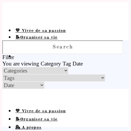
💛 Vivre de sa passion
📝Organiser sa vie
💁 A propos
Filter
You are viewing
Category
Tag
Date
💛 Vivre de sa passion
📝Organiser sa vie
💁 A propos