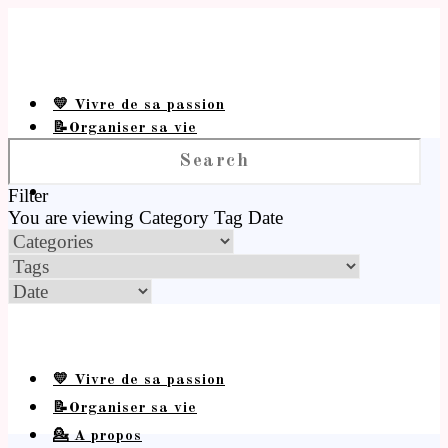
💛 Vivre de sa passion
📝Organiser sa vie
💁 A propos
Filter
You are viewing
Category
Tag
Date
💛 Vivre de sa passion
📝Organiser sa vie
💁 A propos