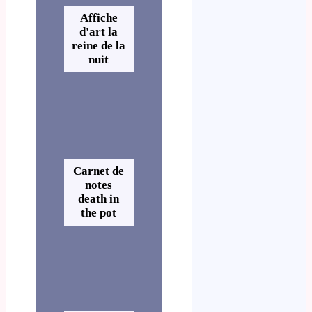
Affiche
d'art la
reine de la
nuit
Carnet de
notes
death in
the pot