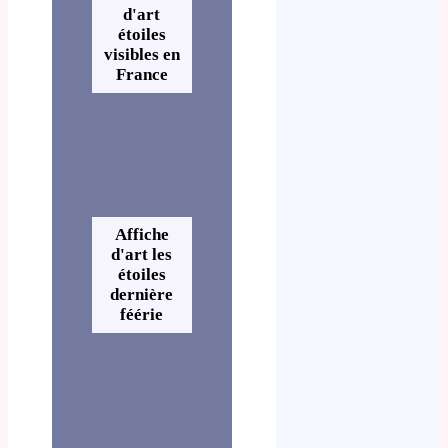
d'art
étoiles
visibles en
France
Affiche
d'art les
étoiles
dernière
féérie