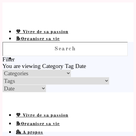
💛 Vivre de sa passion
📝Organiser sa vie
💁 A propos
Filter
You are viewing
Category
Tag
Date
💛 Vivre de sa passion
📝Organiser sa vie
💁 A propos