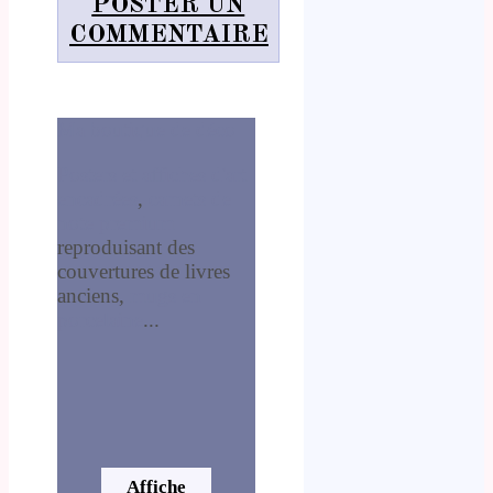
POSTER UN
COMMENTAIRE
Ma boutique de déco
Posters et affiches d'art
encadrées
,
carnets de
note premium
reproduisant des
couvertures de livres
anciens,
mugs en
porcelaine
...
Affiche