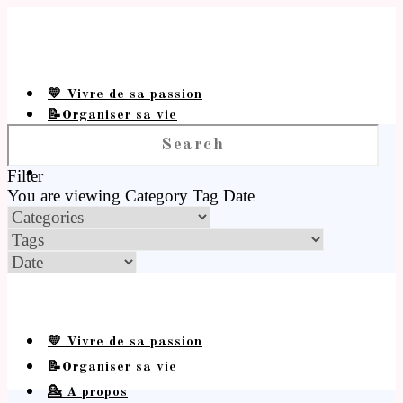
💛 Vivre de sa passion
📝Organiser sa vie
💁 A propos
Filter
You are viewing
Category
Tag
Date
💛 Vivre de sa passion
📝Organiser sa vie
💁 A propos