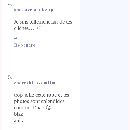
smalovesmakeup
Je suis tellement fan de tes
clichés… <3
#
Répondre
cherryblossomtime
trop jolie cette robe et tes
photos sont splendides
comme d’hab 🙂
bizz
anita