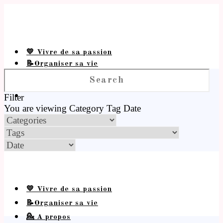
💛 Vivre de sa passion
📝Organiser sa vie
💁 A propos
Filter
You are viewing
Category
Tag
Date
💛 Vivre de sa passion
📝Organiser sa vie
💁 A propos