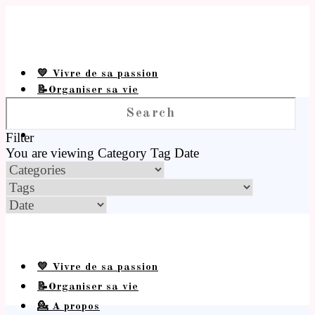
💛 Vivre de sa passion
📝Organiser sa vie
💁 A propos
Filter
You are viewing
Category
Tag
Date
💛 Vivre de sa passion
📝Organiser sa vie
💁 A propos