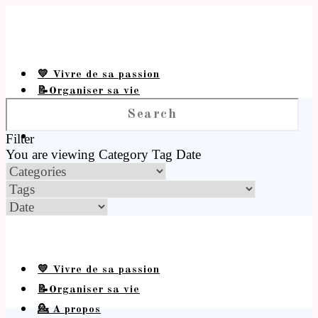
💛 Vivre de sa passion
📝Organiser sa vie
💁 A propos
Filter
You are viewing
Category
Tag
Date
💛 Vivre de sa passion
📝Organiser sa vie
💁 A propos