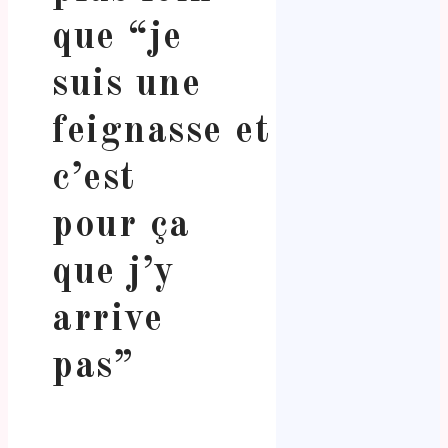
que “je
suis une
feignasse et
c’est
pour ça
que j’y
arrive
pas”
.