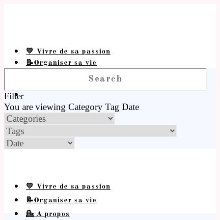
💛 Vivre de sa passion
📝Organiser sa vie
💁 A propos
Filter
You are viewing
Category
Tag
Date
💛 Vivre de sa passion
📝Organiser sa vie
💁 A propos