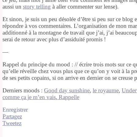
aussi un
story telling
à aller commenter sur lense).
Et sinon, je suis un peu désolée d’être si peu sur ce blog
répondre à vos commentaires. L’organisation de mon ma
additionné à la montagne de travail que j’ai, j’ai beaucou
serai de retour avec plus d’assiduité promis !
—
Rappel du principe du mood : // écrire trois mots sur ce 
qu’elle réveille chez vous plus que ce qu’on y voit à la pre
de ses petits copains, si on arrive en dernier on se creuse p
Derniers moods :
Good day sunshine
,
le royaume
,
Under
comme ça je m’en vais
,
Rappelle
Enregistrer
Partagez
Tweetez