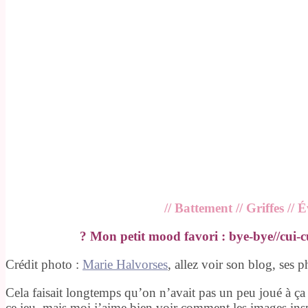
// Battement // Griffes // 
? Mon petit mood favori : bye-bye//cui-
Crédit photo :
Marie Halvorses
, allez voir son blog, ses
Cela faisait longtemps qu’on n’avait pas un peu joué à ça 
ce jeu, mais moi j’aime bien voir comment les images insp