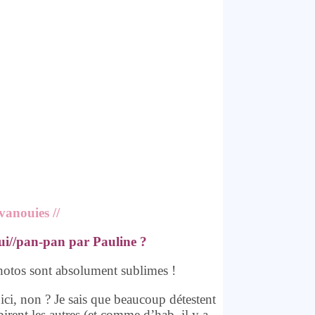
Évanouies //
cui//pan-pan par Pauline ?
 photos sont absolument sublimes !
ici, non ? Je sais que beaucoup détestent
irent les autres (et comme d’hab, il y a