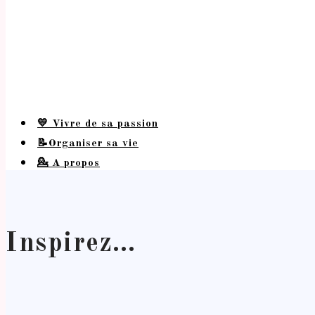
💛 Vivre de sa passion
📝Organiser sa vie
💁 A propos
Inspirez…