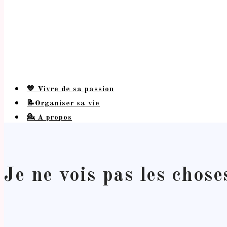
💛 Vivre de sa passion
📝Organiser sa vie
💁 A propos
Je ne vois pas les chos