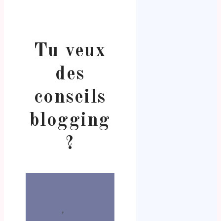
Tu veux
des
conseils
blogging
?
Ma boutique de déco
Posters et affiches d'art
encadrées
,
carnets de
note premium