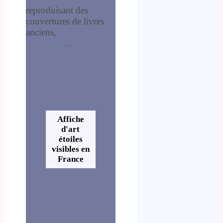
reproduisant des
couvertures de livres
anciens,
mugs en
porcelaine
...
Affiche
d'art
étoiles
visibles en
France