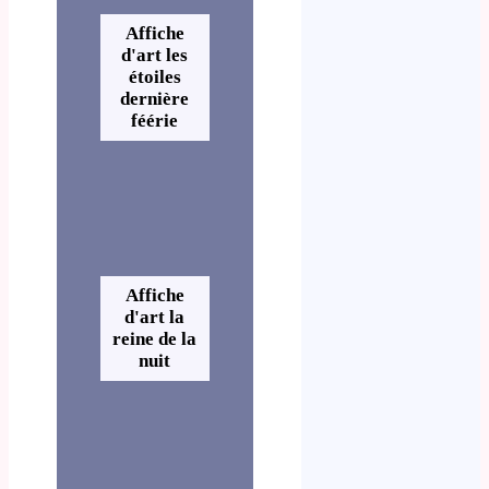
Affiche
d'art les
étoiles
dernière
féérie
Affiche
d'art la
reine de la
nuit