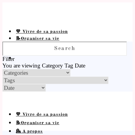
💛 Vivre de sa passion
📝Organiser sa vie
💁 A propos
Filter
You are viewing
Category
Tag
Date
💛 Vivre de sa passion
📝Organiser sa vie
💁 A propos