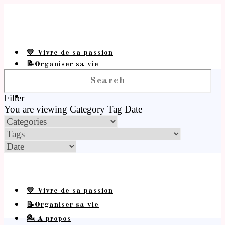
💛 Vivre de sa passion
📝Organiser sa vie
💁 A propos
Filter
You are viewing
Category
Tag
Date
💛 Vivre de sa passion
📝Organiser sa vie
💁 A propos