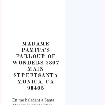
MADAME
PAMITA’S
PARLOUR OF
WONDERS 2307
MAIN
STREETSANTA
MONICA, CA
90405
En me baladant à Santa