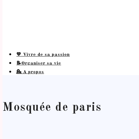
💛 Vivre de sa passion
📝Organiser sa vie
💁 A propos
Mosquée de paris