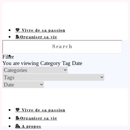
💛 Vivre de sa passion
📝Organiser sa vie
💁 A propos
Filter
You are viewing
Category
Tag
Date
💛 Vivre de sa passion
📝Organiser sa vie
💁 A propos