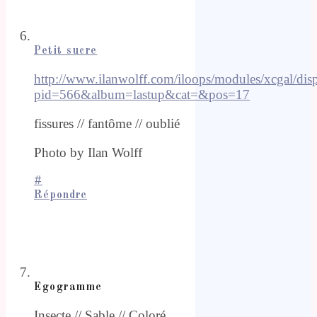
Petit sucre
http://www.ilanwolff.com/iloops/modules/xcgal/di
pid=566&album=lastup&cat=&pos=17
fissures // fantôme // oublié
Photo by Ilan Wolff
#
Répondre
Egogramme
Insecte // Sable // Coloré