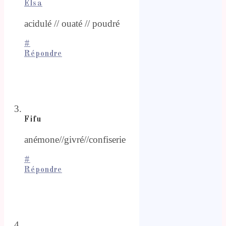
Elsa
acidulé // ouaté // poudré
#
Répondre
Fifu
anémone//givré//confiserie
#
Répondre