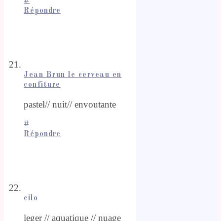
#
Répondre
Jean Brun le cerveau en
confiture
pastel// nuit// envoutante
#
Répondre
cilo
leger // aquatique // nuage