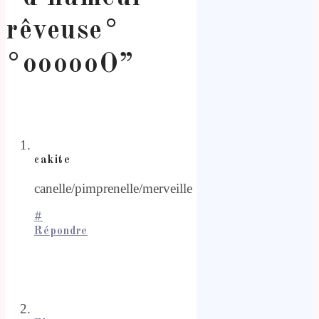
rêveuse°
°oooooO
”
cakite
canelle/pimprenelle/merveille
#
Répondre