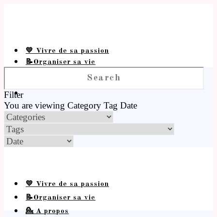
💛 Vivre de sa passion
📝Organiser sa vie
💁 A propos
Filter
You are viewing
Category
Tag
Date
💛 Vivre de sa passion
📝Organiser sa vie
💁 A propos