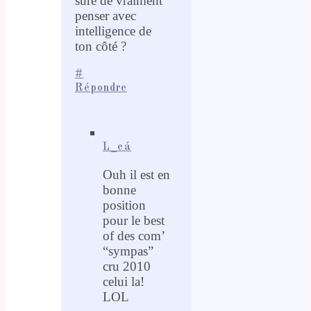
sûre de vraiment
penser avec
intelligence de
ton côté ?
#
Répondre
L_eá
Ouh il est en
bonne
position
pour le best
of des com’
“sympas”
cru 2010
celui la!
LOL