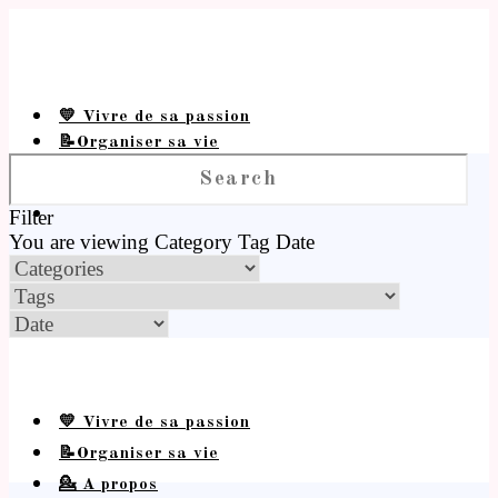
💛 Vivre de sa passion
📝Organiser sa vie
💁 A propos
Filter
You are viewing
Category
Tag
Date
💛 Vivre de sa passion
📝Organiser sa vie
💁 A propos