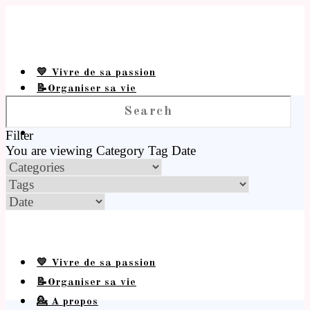
💛 Vivre de sa passion
📝Organiser sa vie
💁 A propos
Filter
You are viewing
Category
Tag
Date
💛 Vivre de sa passion
📝Organiser sa vie
💁 A propos