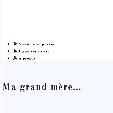
💛 Vivre de sa passion
📝Organiser sa vie
💁 A propos
Ma grand mère…