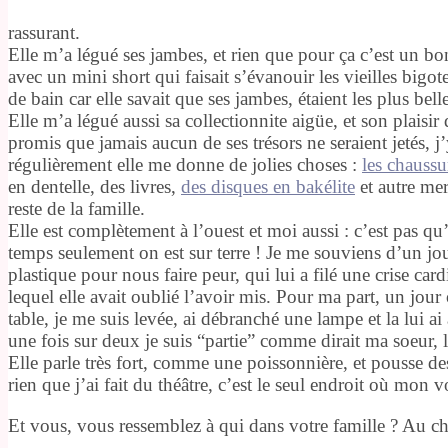
rassurant.
Elle m’a légué ses jambes, et rien que pour ça c’est un bo
avec un mini short qui faisait s’évanouir les vieilles bigo
de bain car elle savait que ses jambes, étaient les plus belle
Elle m’a légué aussi sa collectionnite aigüe, et son plaisir d’
promis que jamais aucun de ses trésors ne seraient jetés, j
régulièrement elle me donne de jolies choses :
les chaussu
en dentelle, des livres,
des disques en bakélite
et autre mer
reste de la famille.
Elle est complètement à l’ouest et moi aussi : c’est pas qu
temps seulement on est sur terre ! Je me souviens d’un jou
plastique pour nous faire peur, qui lui a filé une crise car
lequel elle avait oublié l’avoir mis. Pour ma part, un jo
table, je me suis levée, ai débranché une lampe et la lui 
une fois sur deux je suis “partie” comme dirait ma soeur,
Elle parle très fort, comme une poissonnière, et pousse des
rien que j’ai fait du théâtre, c’est le seul endroit où mon 
Et vous, vous ressemblez à qui dans votre famille ? Au cha