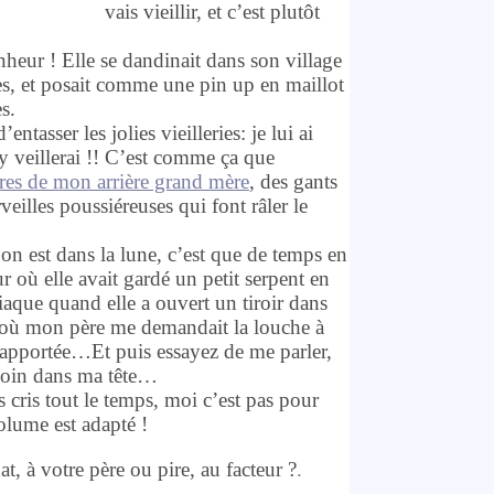
vais vieillir, et c’est plutôt
nheur ! Elle se dandinait dans son village
tes, et posait comme une pin up en maillot
s.
entasser les jolies vieilleries: je lui ai
’y veillerai !! C’est comme ça que
res de mon arrière grand mère
, des gants
veilles poussiéreuses qui font râler le
’on est dans la lune, c’est que de temps en
r où elle avait gardé un petit serpent en
diaque quand elle a ouvert un tiroir dans
ur où mon père me demandait la louche à
ai apportée…Et puis essayez de me parler,
 loin dans ma tête…
 cris tout le temps, moi c’est pas pour
volume est adapté !
t, à votre père ou pire, au facteur ?
.