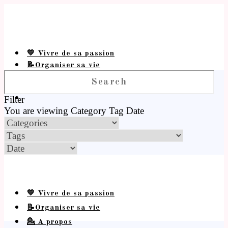
💛 Vivre de sa passion
📝Organiser sa vie
💁 A propos
Filter
You are viewing
Category
Tag
Date
💛 Vivre de sa passion
📝Organiser sa vie
💁 A propos