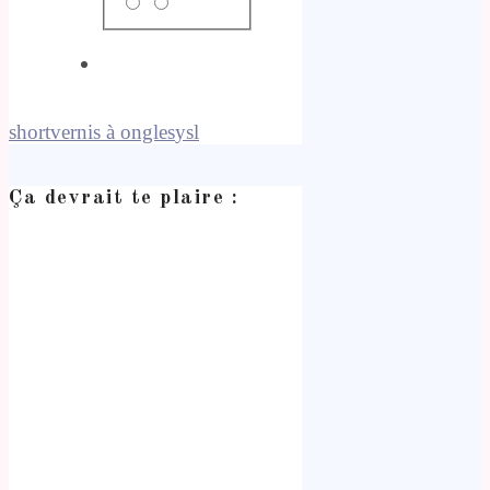
short
vernis à ongles
ysl
Ça devrait te plaire :