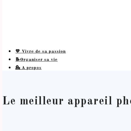
💛 Vivre de sa passion
📝Organiser sa vie
💁 A propos
Le meilleur appareil p