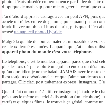
photo. J’étais obsédée en permanence par l’idée de faire d
d’optique de math sup pour mieux gérer la technique et sav
J’ai d’abord appris le cadrage avec un petit APN, puis qua
acheté un réflex entrée de gamme, puis quand j’en ai comp
Mark II avec un objectif hors de prix, puis quand j’en ai c
acheté
un appareil photo Hybride
.
Malgré la qualité de tout ce matériel, impossible de vous di
ces deux dernières années, l’appareil que j’ai le plus uti
appareil photo du monde c’est votre téléphone.
Le téléphone, c’est le meilleur appareil parce que c’est ce
plus les fois où j’ai capturé une jolie scène ou un détail
qu’au quotidien je ne me balade JAMAIS avec le reste de 
il est toujours opérationnel et ce que j’aime par dessus tou
partager. Clic clac, post traitement express, instagram. C’est
Quand j’ai commencé à utiliser instagram j’ai adoré le chal
près tous le même matériel à disposition (un téléphone) , 
carré) et quelques filtres. Je trouvais ça génial, comme un