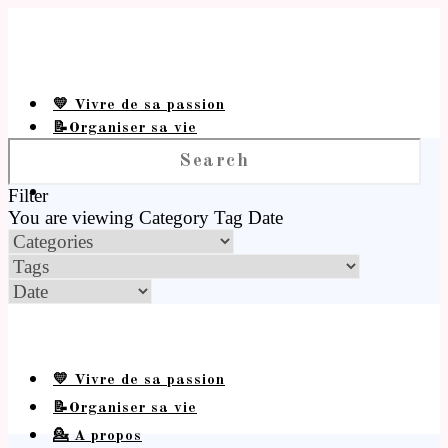
💛 Vivre de sa passion
📝Organiser sa vie
💁 A propos
Filter
You are viewing
Category
Tag
Date
💛 Vivre de sa passion
📝Organiser sa vie
💁 A propos