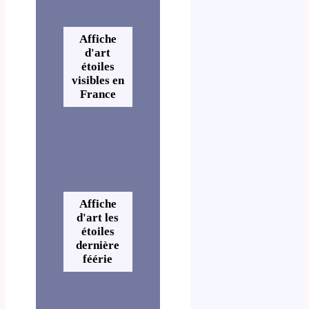
Affiche
d'art
étoiles
visibles en
France
Affiche
d'art les
étoiles
dernière
féérie