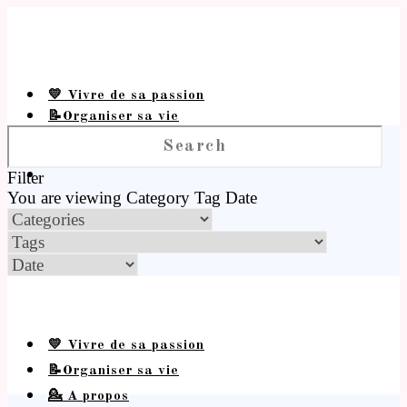
💛 Vivre de sa passion
📝Organiser sa vie
💁 A propos
Filter
You are viewing
Category
Tag
Date
💛 Vivre de sa passion
📝Organiser sa vie
💁 A propos