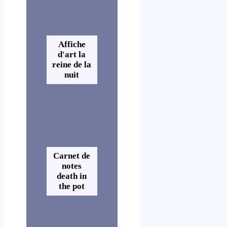
Affiche
d'art la
reine de la
nuit
Carnet de
notes
death in
the pot