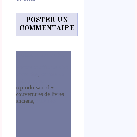
POSTER UN
COMMENTAIRE
Ma boutique de déco
Posters et affiches d'art
encadrées
,
carnets de
note premium
reproduisant des
couvertures de livres
anciens,
mugs en
porcelaine
...