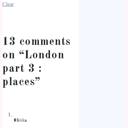
Clear
13 comments
on “
London
part 3 :
places
”
0livia