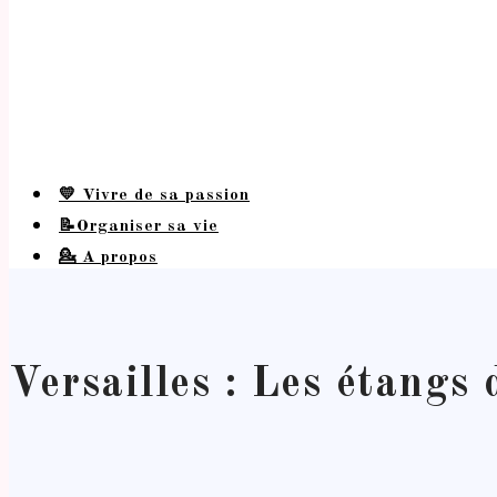
💛 Vivre de sa passion
📝Organiser sa vie
💁 A propos
Versailles : Les étangs 