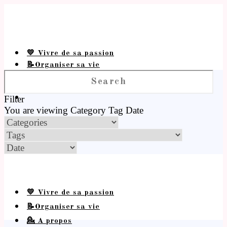
💛 Vivre de sa passion
📝Organiser sa vie
💁 A propos
Filter
You are viewing
Category
Tag
Date
💛 Vivre de sa passion
📝Organiser sa vie
💁 A propos