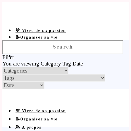
💛 Vivre de sa passion
📝Organiser sa vie
💁 A propos
Filter
You are viewing
Category
Tag
Date
💛 Vivre de sa passion
📝Organiser sa vie
💁 A propos