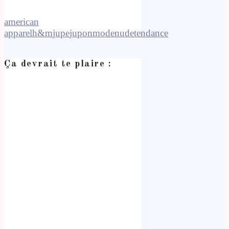
american
apparel
h&m
jupe
jupon
mode
nude
tendance
Ça devrait te plaire :