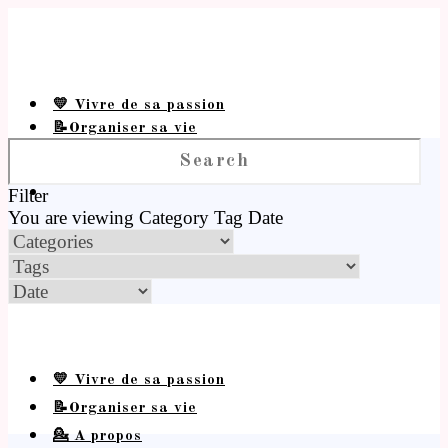
💛 Vivre de sa passion
📝Organiser sa vie
💁 A propos
Filter
You are viewing
Category
Tag
Date
💛 Vivre de sa passion
📝Organiser sa vie
💁 A propos