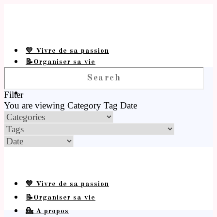
💛 Vivre de sa passion
📝Organiser sa vie
💁 A propos
Filter
You are viewing
Category
Tag
Date
💛 Vivre de sa passion
📝Organiser sa vie
💁 A propos