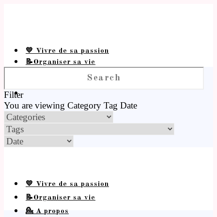
💛 Vivre de sa passion
📝Organiser sa vie
💁 A propos
Filter
You are viewing
Category
Tag
Date
💛 Vivre de sa passion
📝Organiser sa vie
💁 A propos