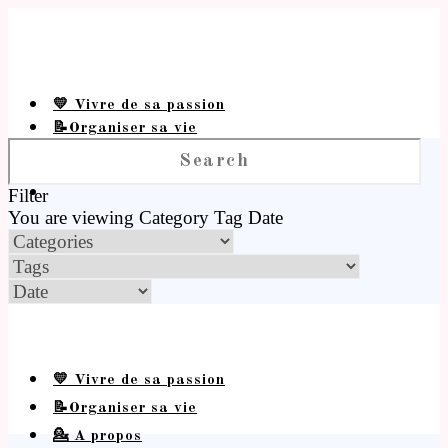
💛 Vivre de sa passion
📝Organiser sa vie
💁 A propos
Filter
You are viewing
Category
Tag
Date
💛 Vivre de sa passion
📝Organiser sa vie
💁 A propos