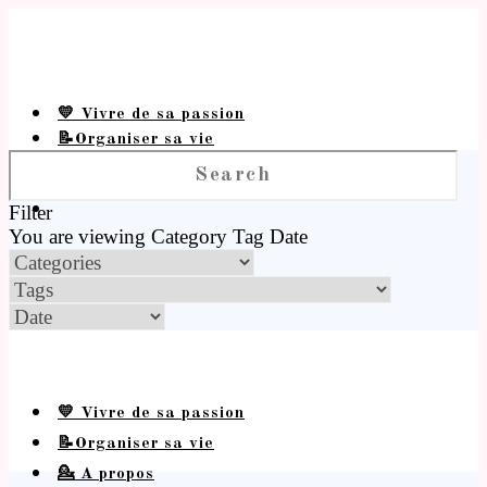
💛 Vivre de sa passion
📝Organiser sa vie
💁 A propos
Filter
You are viewing
Category
Tag
Date
💛 Vivre de sa passion
📝Organiser sa vie
💁 A propos