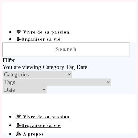
💛 Vivre de sa passion
📝Organiser sa vie
💁 A propos
Filter
You are viewing
Category
Tag
Date
💛 Vivre de sa passion
📝Organiser sa vie
💁 A propos