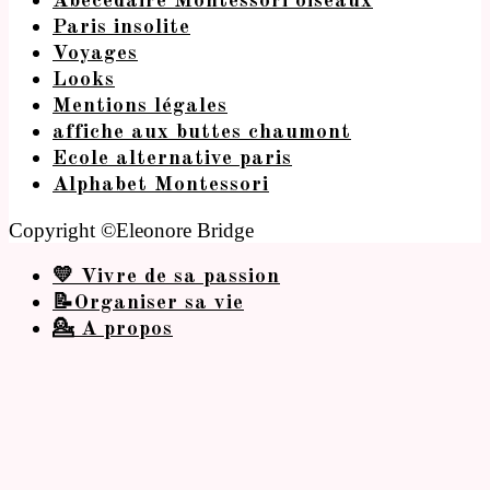
Abécédaire Montessori oiseaux
Paris insolite
Voyages
Looks
Mentions légales
affiche aux buttes chaumont
Ecole alternative paris
Alphabet Montessori
Copyright ©Eleonore Bridge
💛 Vivre de sa passion
📝Organiser sa vie
💁 A propos