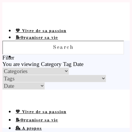
💛 Vivre de sa passion
📝Organiser sa vie
💁 A propos
Filter
You are viewing
Category
Tag
Date
💛 Vivre de sa passion
📝Organiser sa vie
💁 A propos