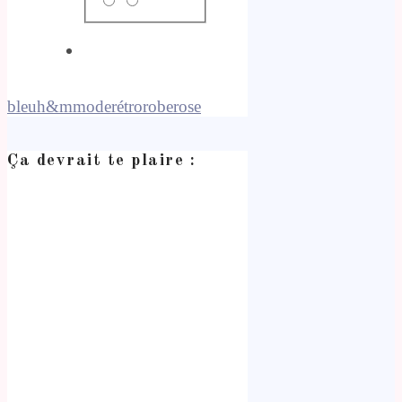
bleu
h&m
mode
rétro
robe
rose
Ça devrait te plaire :