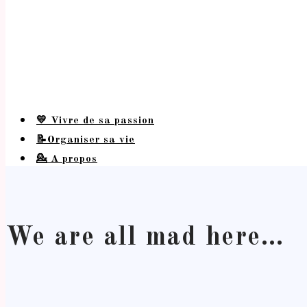
💛 Vivre de sa passion
📝Organiser sa vie
💁 A propos
We are all mad here…