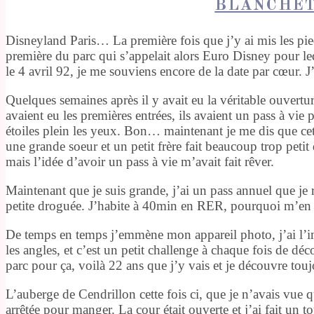
BLANCHE
Disneyland Paris… La première fois que j’y ai mis les pie
première du parc qui s’appelait alors Euro Disney pour leq
le 4 avril 92, je me souviens encore de la date par cœur. 
Quelques semaines après il y avait eu la véritable ouvertu
avaient eu les premières entrées, ils avaient un pass à vie 
étoiles plein les yeux. Bon… maintenant je me dis que cette
une grande soeur et un petit frère fait beaucoup trop petit 
mais l’idée d’avoir un pass à vie m’avait fait rêver.
Maintenant que je suis grande, j’ai un pass annuel que 
petite droguée. J’habite à 40min en RER, pourquoi m’en 
De temps en temps j’emmène mon appareil photo, j’ai l’im
les angles, et c’est un petit challenge à chaque fois de dé
parc pour ça, voilà 22 ans que j’y vais et je découvre tou
L’auberge de Cendrillon cette fois ci, que je n’avais vue q
arrêtée pour manger. La cour était ouverte et j’ai fait un tou