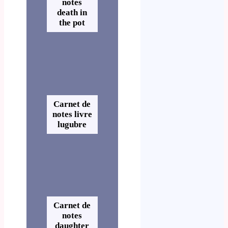
notes
death in
the pot
Carnet de
notes livre
lugubre
Carnet de
notes
daughter