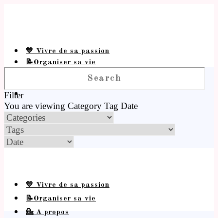
💛 Vivre de sa passion
📝Organiser sa vie
💁 A propos
Filter
You are viewing
Category
Tag
Date
💛 Vivre de sa passion
📝Organiser sa vie
💁 A propos