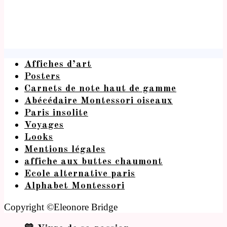
Affiches d’art
Posters
Carnets de note haut de gamme
Abécédaire Montessori oiseaux
Paris insolite
Voyages
Looks
Mentions légales
affiche aux buttes chaumont
Ecole alternative paris
Alphabet Montessori
Copyright ©Eleonore Bridge