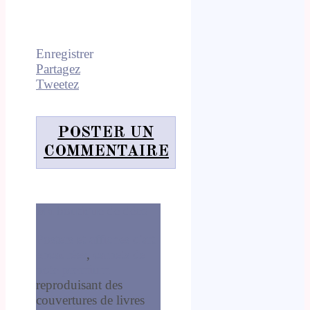
Enregistrer
Partagez
Tweetez
POSTER UN
COMMENTAIRE
Ma boutique de déco
Posters et affiches d'art
encadrées
,
carnets de
note premium
reproduisant des
couvertures de livres