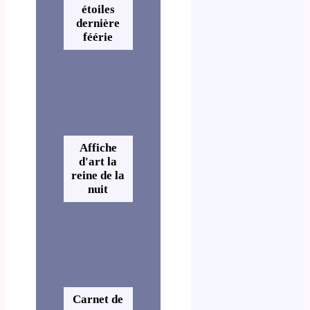
étoiles
dernière
féérie
Affiche
d'art la
reine de la
nuit
Carnet de