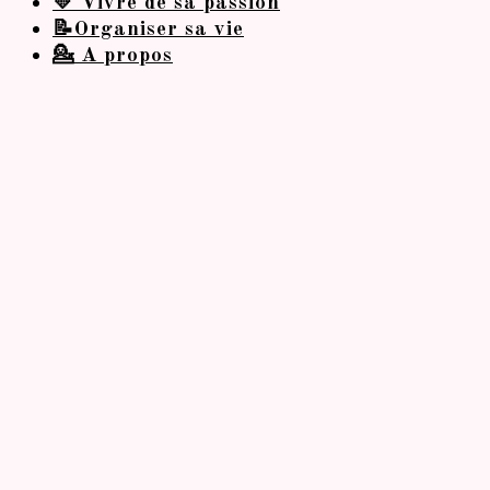
💛 Vivre de sa passion
📝Organiser sa vie
💁 A propos