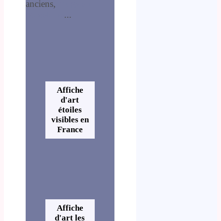
anciens,
mugs en
porcelaine
...
Affiche
d'art
étoiles
visibles en
France
Affiche
d'art les