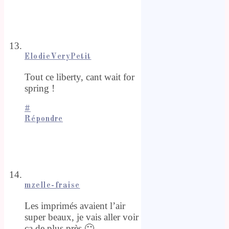
ElodieVeryPetit
Tout ce liberty, cant wait for
spring !
#
Répondre
mzelle-fraise
Les imprimés avaient l’air
super beaux, je vais aller voir
ça de plus près 🙂