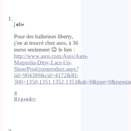
julie
Pour des ballerines liberty,
j’en ai trouvé chez asos, à 36
euros seulement 😉 le lien :
http://www.asos.com/Asos/Asos-
Magnolia-Ditsy-Lace-Up-
Shoe/Prod/pgeproduct.aspx?
iid=904389&cid=4172&Rf-
300=1350,1351,1352,1353&sh=0&pge=0&pgesiz
#
Répondre