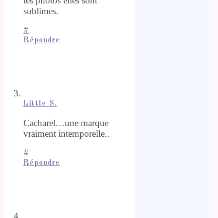
tes photos elles sont
sublimes.
#
Répondre
Little S.
Cacharel…une marque
vraiment intemporelle..
#
Répondre