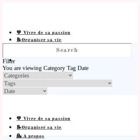
💛 Vivre de sa passion
📝Organiser sa vie
💁 A propos
Filter
You are viewing
Category
Tag
Date
💛 Vivre de sa passion
📝Organiser sa vie
💁 A propos