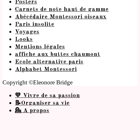
Posters
Carnets de note haut de gamme
Abécédaire Montessori oiseaux
Paris insolite
Voyages
Looks
Mentions légales
affiche aux buttes chaumont
Ecole alternative paris
Alphabet Montessori
Copyright ©Eleonore Bridge
💛 Vivre de sa passion
📝Organiser sa vie
💁 A propos