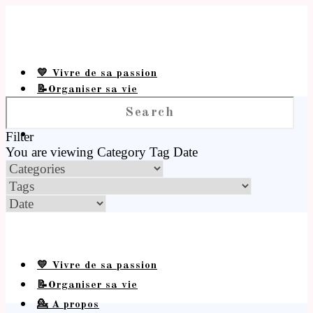
💛 Vivre de sa passion
📝Organiser sa vie
💁 A propos
Filter
You are viewing
Category
Tag
Date
💛 Vivre de sa passion
📝Organiser sa vie
💁 A propos