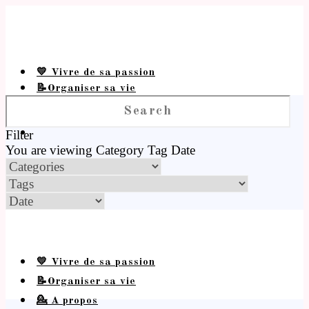
💛 Vivre de sa passion
📝Organiser sa vie
💁 A propos
Filter
You are viewing
Category
Tag
Date
💛 Vivre de sa passion
📝Organiser sa vie
💁 A propos