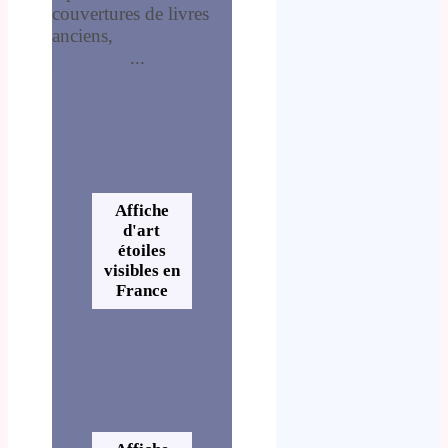
couvertures de livres
anciens,
mugs en
porcelaine
...
Affiche
d'art
étoiles
visibles en
France