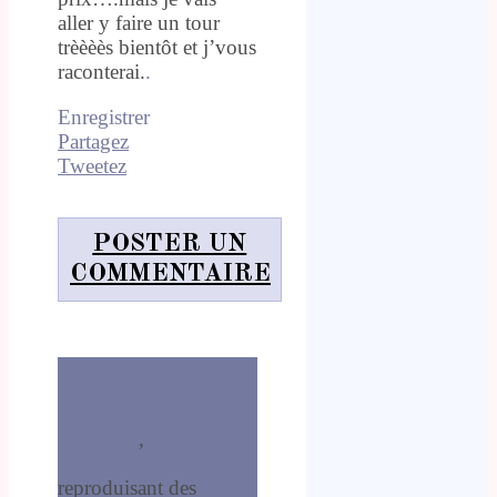
aller y faire un tour
trèèèès bientôt et j’vous
raconterai.
.
Enregistrer
Partagez
Tweetez
POSTER UN
COMMENTAIRE
Ma boutique de déco
Posters et affiches d'art
encadrées
,
carnets de
note premium
reproduisant des