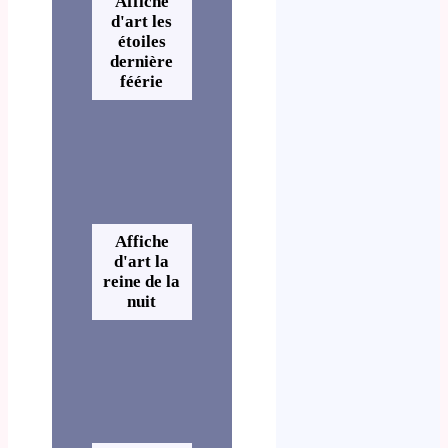
Affiche
d'art les
étoiles
dernière
féérie
Affiche
d'art la
reine de la
nuit