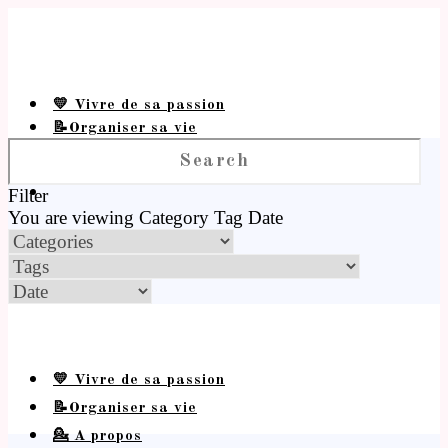
💛 Vivre de sa passion
📝Organiser sa vie
💁 A propos
Filter
You are viewing
Category
Tag
Date
💛 Vivre de sa passion
📝Organiser sa vie
💁 A propos