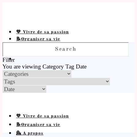
💛 Vivre de sa passion
📝Organiser sa vie
💁 A propos
Filter
You are viewing
Category
Tag
Date
💛 Vivre de sa passion
📝Organiser sa vie
💁 A propos