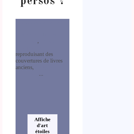
persos ?
Ma boutique de déco
Posters et affiches d'art
encadrées
,
carnets de
note premium
reproduisant des
couvertures de livres
anciens,
mugs en
porcelaine
...
Affiche
d'art
étoiles