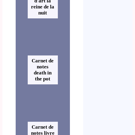
d'art la
reine de la
nuit
Carnet de
notes
death in
the pot
Carnet de
notes livre