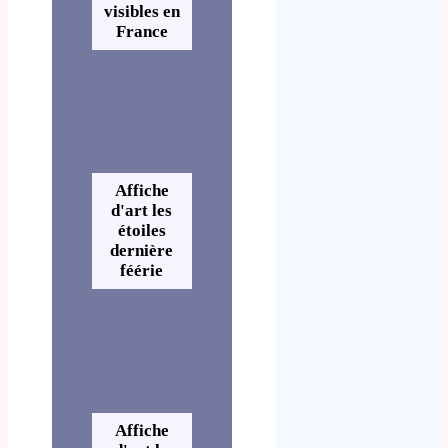
visibles en
France
Affiche
d'art les
étoiles
dernière
féérie
Affiche