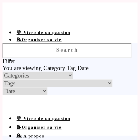
💛 Vivre de sa passion
📝Organiser sa vie
💁 A propos
Filter
You are viewing
Category
Tag
Date
💛 Vivre de sa passion
📝Organiser sa vie
💁 A propos