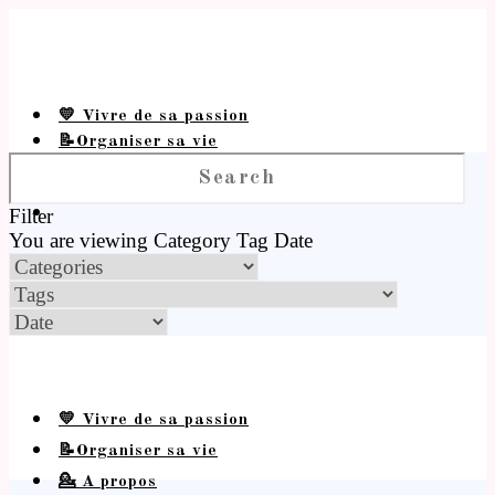
💛 Vivre de sa passion
📝Organiser sa vie
💁 A propos
Filter
You are viewing
Category
Tag
Date
💛 Vivre de sa passion
📝Organiser sa vie
💁 A propos