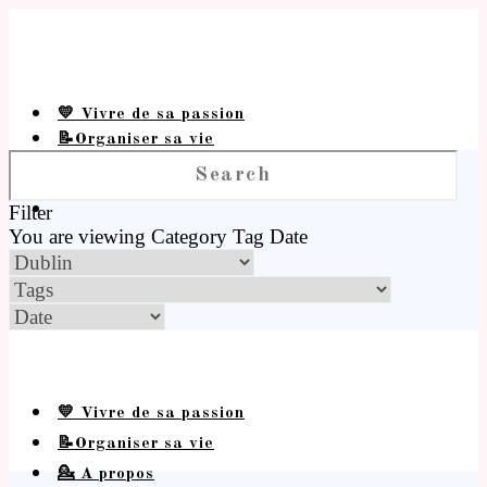
💛 Vivre de sa passion
📝Organiser sa vie
💁 A propos
Filter
You are viewing
Category
Tag
Date
💛 Vivre de sa passion
📝Organiser sa vie
💁 A propos