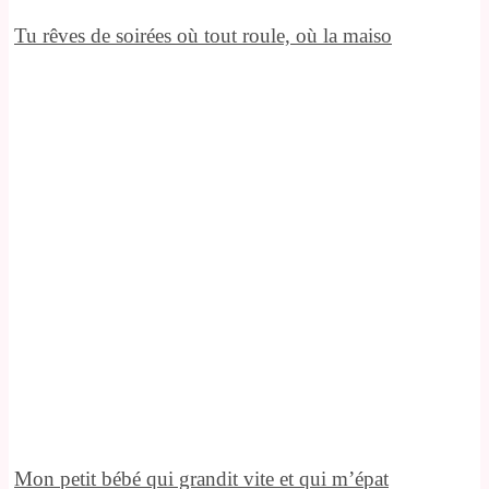
Tu rêves de soirées où tout roule, où la maiso
Mon petit bébé qui grandit vite et qui m’épat