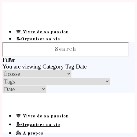
💛 Vivre de sa passion
📝Organiser sa vie
💁 A propos
Filter
You are viewing
Category
Tag
Date
💛 Vivre de sa passion
📝Organiser sa vie
💁 A propos