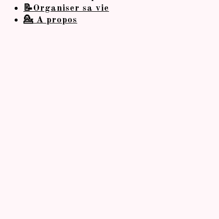
📝Organiser sa vie
💁 A propos