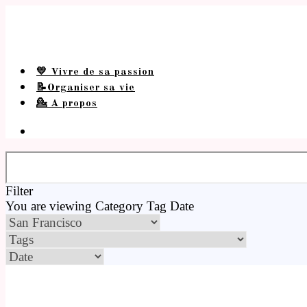
💛 Vivre de sa passion
📝Organiser sa vie
💁 A propos
Filter
You are viewing
Category
Tag
Date