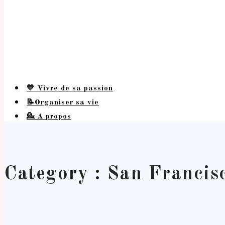
💛 Vivre de sa passion
📝Organiser sa vie
💁 A propos
Category : San Francis