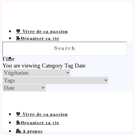
💛 Vivre de sa passion
📝Organiser sa vie
💁 A propos
Filter
You are viewing
Category
Tag
Date
💛 Vivre de sa passion
📝Organiser sa vie
💁 A propos