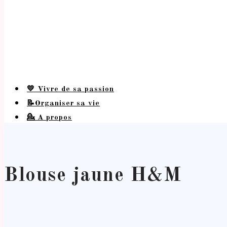
💛 Vivre de sa passion
📝Organiser sa vie
💁 A propos
Blouse jaune H&M