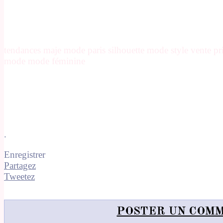
tendances maje mode paris silhouette mode style vente p
mode mode féminine
.
Enregistrer
Partagez
Tweetez
POSTER UN COM