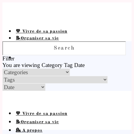
💛 Vivre de sa passion
📝Organiser sa vie
💁 A propos
Filter
You are viewing
Category
Tag
Date
💛 Vivre de sa passion
📝Organiser sa vie
💁 A propos