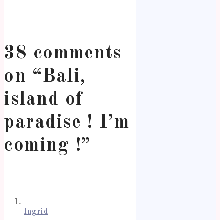
38 comments
on “
Bali,
island of
paradise ! I’m
coming !
”
Ingrid