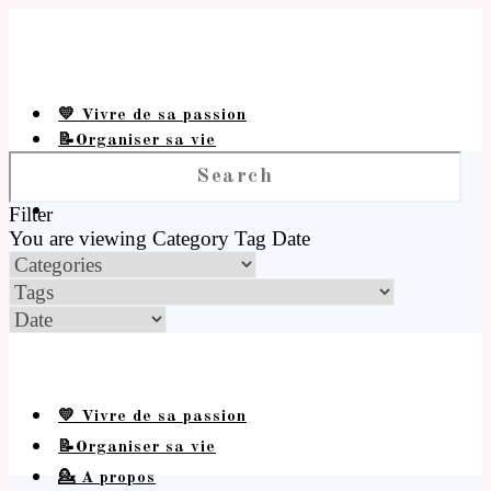
💛 Vivre de sa passion
📝Organiser sa vie
💁 A propos
Filter
You are viewing
Category
Tag
Date
💛 Vivre de sa passion
📝Organiser sa vie
💁 A propos