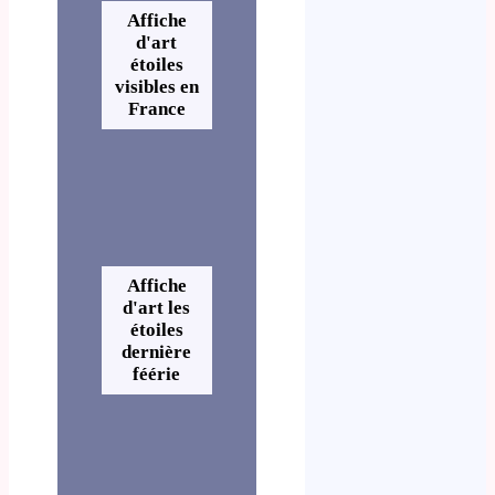
Affiche
d'art
étoiles
visibles en
France
Affiche
d'art les
étoiles
dernière
féérie