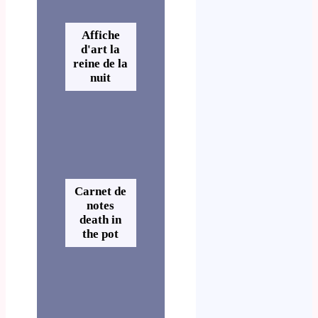
Affiche
d'art la
reine de la
nuit
Carnet de
notes
death in
the pot