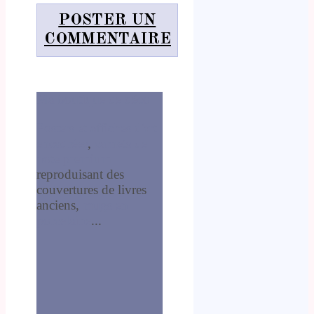
POSTER UN
COMMENTAIRE
Ma boutique de déco
Posters et affiches d'art
encadrées
,
carnets de
note premium
reproduisant des
couvertures de livres
anciens,
mugs en
porcelaine
...